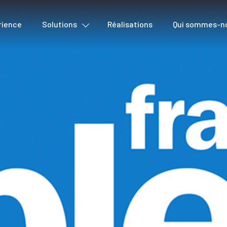
rience
Solutions
Réalisations
Qui sommes-n
Détection des reprises
Voix
Métadonnées & Qualité
Paroles
Outils d’aide à la création