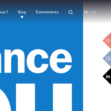
ous ?
Blog
Événements
FR
EN
3D Audio
Expertise audio