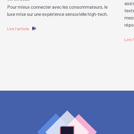
assi
Pour mieux connecter avec les consommateurs, le
text
luxe mise sur une expérience sensorielle high-tech.
messa
répo
Lire l'article
Lire l