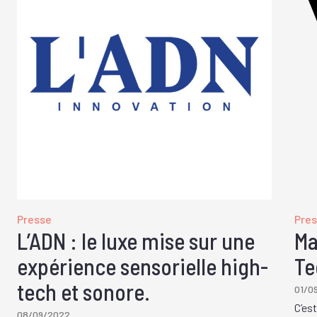
Presse
Pre
L’ADN : le luxe mise sur une
Ma
expérience sensorielle high-
Te
tech et sonore.
01/0
C’es
08/09/2022