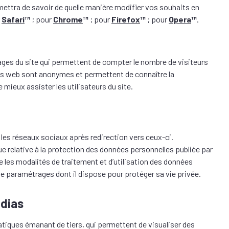
mettra de savoir de quelle manière modifier vos souhaits en
r
Safari
™
; pour
Chrome
™
; pour
Firefox
™
; pour
Opera
™
.
pages du site qui permettent de compter le nombre de visiteurs
ses web sont anonymes et permettent de connaître la
 mieux assister les utilisateurs du site.
les réseaux sociaux après redirection vers ceux-ci.
ue relative à la protection des données personnelles publiée par
e les modalités de traitement et d’utilisation des données
s de paramétrages dont il dispose pour protéger sa vie privée.
édias
atiques émanant de tiers, qui permettent de visualiser des