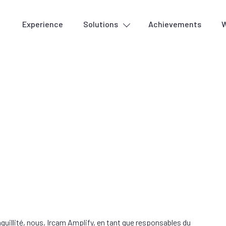
Experience
Solutions
Achievements
W
Cover detection
Voic
Metadata & Quality
Lyri
Production tools
nquillité, nous, Ircam Amplify, en tant que responsables du