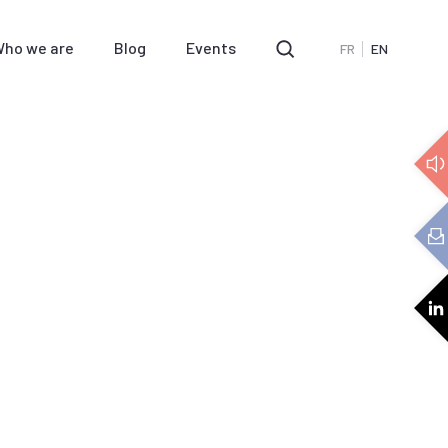
ho we are
Blog
Events
FR
EN
e
3D Audio
cs
Audio expertise